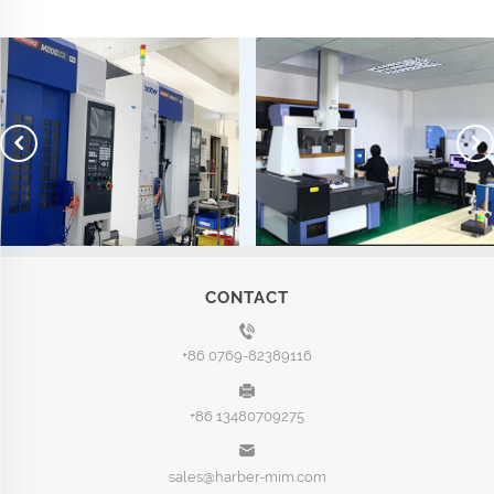
CONTACT
+86 0769-82389116
+86 13480709275
sales@harber-mim.com