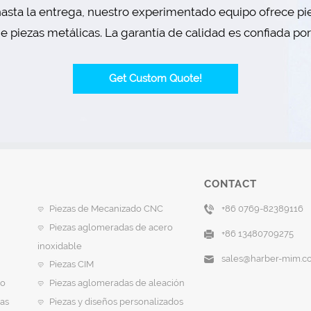
asta la entrega, nuestro experimentado equipo ofrece pie
 piezas metálicas. La garantía de calidad es confiada po
Get Custom Quote!
CONTACT
Piezas de Mecanizado CNC
+86 0769-82389116
Piezas aglomeradas de acero
+86 13480709275
inoxidable
sales@harber-mim.c
Piezas CIM
vo
Piezas aglomeradas de aleación
as
Piezas y diseños personalizados