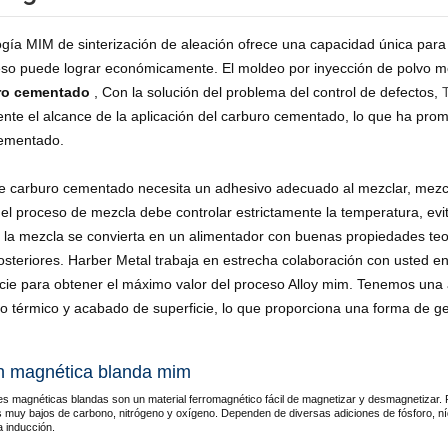
ogía MIM de sinterización de aleación ofrece una capacidad única par
eso puede lograr económicamente. El moldeo por inyección de polvo m
ro cementado
, Con la solución del problema del control de defectos,
nte el alcance de la aplicación del carburo cementado, lo que ha promo
ementado.
de carburo cementado necesita un adhesivo adecuado al mezclar, mezc
el proceso de mezcla debe controlar estrictamente la temperatura, evitar
 la mezcla se convierta en un alimentador con buenas propiedades teoló
osteriores. Harber Metal trabaja en estrecha colaboración con usted en
icie para obtener el máximo valor del proceso Alloy mim. Tenemos un
o térmico y acabado de superficie, lo que proporciona una forma de ges
n magnética blanda mim
es magnéticas blandas son un material ferromagnético fácil de magnetizar y desmagnetizar.
s muy bajos de carbono, nitrógeno y oxígeno. Dependen de diversas adiciones de fósforo, níque
la inducción.