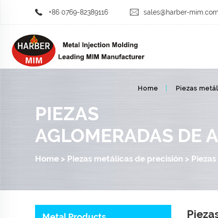
+86 0769-82389116
sales@harber-mim.co
Home
Piezas metál
PIEZAS
AGLOMERADAS DE 
Home
>
Piezas metálicas de precisión
>
Piezas
Pieza
Metal Products