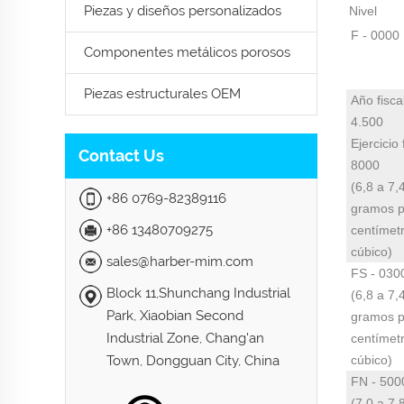
Piezas y diseños personalizados
Nivel
F - 0000
Componentes metálicos porosos
Piezas estructurales OEM
Año fisca
4.500
Ejercicio 
Contact Us
8000
(6,8 a 7,
+86 0769-82389116
gramos p
+86 13480709275
centímet
cúbico)
sales@harber-mim.com
FS - 030
Block 11,Shunchang Industrial
(6,8 a 7,
Park, Xiaobian Second
gramos p
Industrial Zone, Chang'an
centímet
Town, Dongguan City, China
cúbico)
FN - 500
(7,0 a 7,