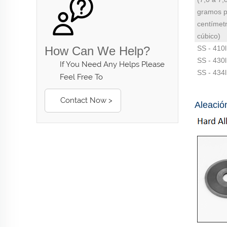
gramos p
centímet
cúbico)
How Can We Help?
SS - 410l
SS - 430l
If You Need Any Helps Please
SS - 434l
Feel Free To
Contact Now >
Aleació