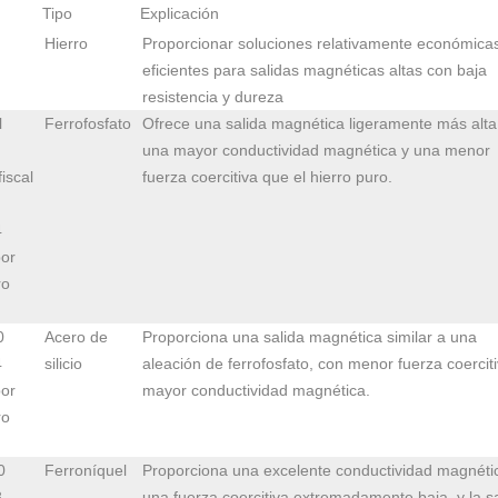
Tipo
Explicación
Hierro
Proporcionar soluciones relativamente económica
eficientes para salidas magnéticas altas con baja
resistencia y dureza
l
Ferrofosfato
Ofrece una salida magnética ligeramente más alta
una mayor conductividad magnética y una menor
fiscal
fuerza coercitiva que el hierro puro.
4
or
ro
0
Acero de
Proporciona una salida magnética similar a una
4
silicio
aleación de ferrofosfato, con menor fuerza coerciti
or
mayor conductividad magnética.
ro
0
Ferroníquel
Proporciona una excelente conductividad magnéti
8
una fuerza coercitiva extremadamente baja, y la s