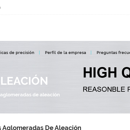
m
icas de precisión
Perfil de la empresa
Preguntas frecu
ALEACIÓN
 aglomeradas de aleación
s Aglomeradas De Aleación