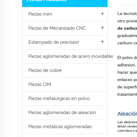
La tecnol
Piezas mim
otro proc
Piezas de Mecanizado CNC
de carbu
gradualme
Estampado de precisión
carburo c
Piezas aglomeradas de acero inoxidable
El polvo 
adhesivo, 
Piezas de cobre
hacer que
enlaces p
Piezas CIM
de superf
tratamient
Piezas metalúrgicas en polvo
Piezas aglomeradas de aleación
Aleació
Las aleacion
Piezas metálicas aglomeradas
tienen nivele
coercitiva o 