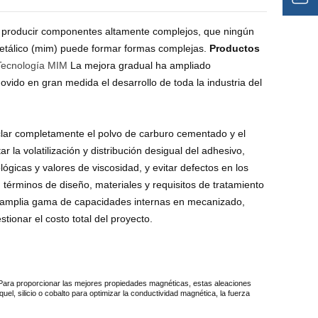
a producir componentes altamente complejos, que ningún
etálico (mim) puede formar formas complejas.
Productos
Tecnología MIM
La mejora gradual ha ampliado
vido en gran medida el desarrollo de toda la industria del
lar completamente el polvo de carburo cementado y el
 la volatilización y distribución desigual del adhesivo,
gicas y valores de viscosidad, y evitar defectos en los
 términos de diseño, materiales y requisitos de tratamiento
a amplia gama de capacidades internas en mecanizado,
tionar el costo total del proyecto.
 Para proporcionar las mejores propiedades magnéticas, estas aleaciones
l, silicio o cobalto para optimizar la conductividad magnética, la fuerza