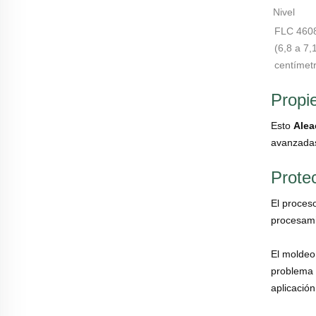
Nivel
FLC 460
(6,8 a 7
centímetr
Propi
Esto
Alea
avanzadas
Prote
El proces
procesami
El moldeo
problema 
aplicació