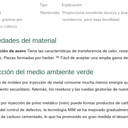
Tipo
Explicación
8
Martensita
Proporciona excelente dureza y bu
,1 gramos por
resistencia, pero baja ductilidad
o cúbico)
edades del material
ción de acero
Tiene las características de transferencia de calor, re
. Piezas formadas por harber ™ Fácil de aceptar una amplia gama de 
cción del medio ambiente verde
o de moldeo por inyección de metal consume mucha menos energía que e
ento secundario. Además, los residuos y las ruedas giratorias de nue
 por inyección de polvo metálico (mim) puede formar productos de car
del control de defectos, la tecnología MIM se ha mejorado gradualmen
n de carburo cementado, lo que ha promovido en gran medida el desarro