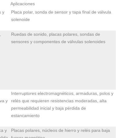
Aplicaciones
s y
Placa polar, sonda de sensor y tapa final de válvula
solenoide
,
Ruedas de sonido, placas polares, sondas de
sensores y componentes de válvulas solenoides
Interruptores electromagnéticos, armaduras, polos y
va y
relés que requieren resistencias moderadas, alta
permeabilidad inicial y baja pérdida de
estancamiento
ca y
Placas polares, núcleos de hierro y relés para baja
alida
fuerza magnética