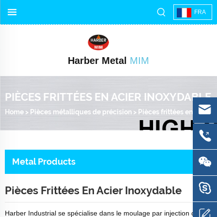
FRA
Harber Metal
MIM
PIÈCES FRITTÉES EN ACIER INOXYDABLE
Home
>
Pièces métalliques de précision
>
Pièces frittées en acier inoxydable
Metal Products
Pièces Frittées En Acier Inoxydable
Harber Industrial se spécialise dans le moulage par injection de