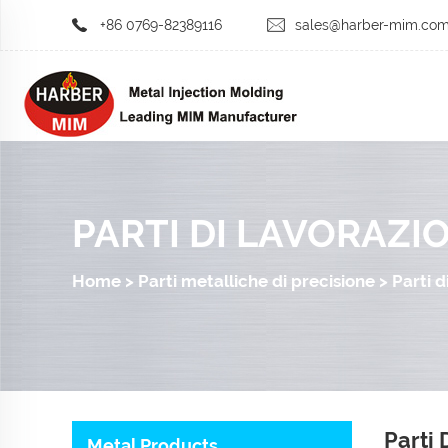
+86 0769-82389116
sales@harber-mim.co
PARTI DI LAVORAZI
Home
>
Parti metalliche di precisione
>
Parti 
Parti
Metal Products