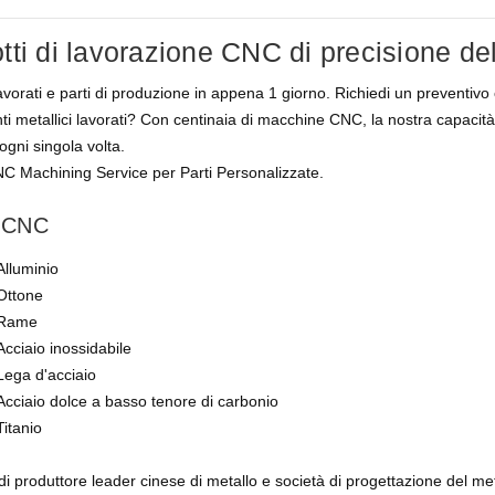
tti di lavorazione CNC di precisione de
lavorati e parti di produzione in appena 1 giorno. Richiedi un preventivo 
 metallici lavorati? Con centinaia di macchine CNC, la nostra capacità i
ogni singola volta.
C Machining Service per Parti Personalizzate.
i CNC
Alluminio
Ottone
Rame
Acciaio inossidabile
Lega d'acciaio
Acciaio dolce a basso tenore di carbonio
Titanio
 di produttore leader cinese di metallo e società di progettazione del m