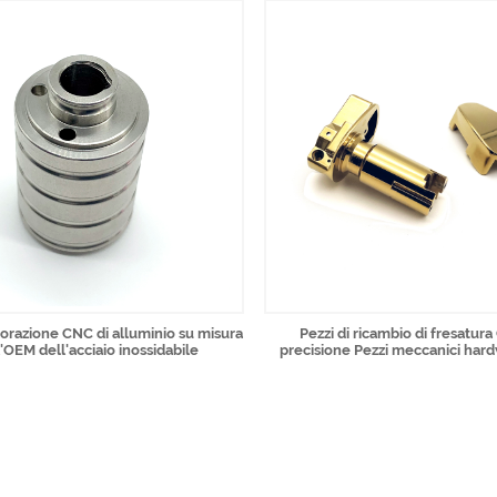
avorazione CNC di alluminio su misura
Pezzi di ricambio di fresatura
l'OEM dell'acciaio inossidabile
precisione Pezzi meccanici ha