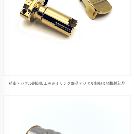
精密デジタル制御加工黄銅ミリング部品デジタル制御金物機械部品