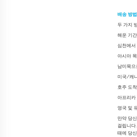
배송 방법
두 가지 
해운 기간
심천에서 
아시아 목
남미목으로
미국/캐나
호주 도착지
아프리카 
영국 및 유
만약 당신
걸립니다.
때에 당신