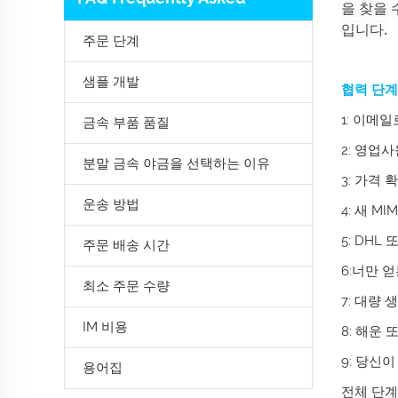
을 찾을 
입니다.
주문 단계
샘플 개발
협력 단계
1: 이메
금속 부품 품질
2: 영업
분말 금속 야금을 선택하는 이유
3: 가격 
운송 방법
4: 새 M
5: DHL
주문 배송 시간
6:너만 
최소 주문 수량
7: 대량
IM 비용
8: 해운
9: 당신
용어집
전체 단계