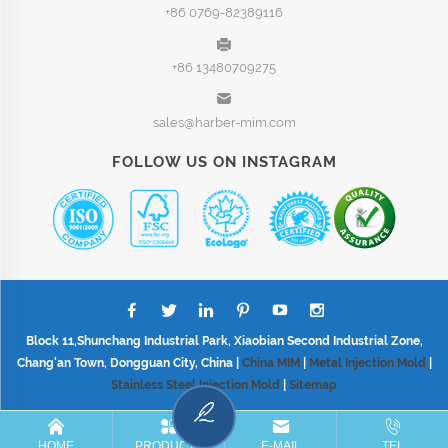
+86 0769-82389116
+86 13480709275
sales@harber-mim.com
FOLLOW US ON INSTAGRAM
Block 11,Shunchang Industrial Park, Xiaobian Second Industrial Zone,
Chang'an Town, Dongguan City, China |
China MIM
|
Metal Injection Mold
|
Stainless Steel Injection Mold
|
Sitemap
HOME
PRODUCTS
E-MAIL
TEL