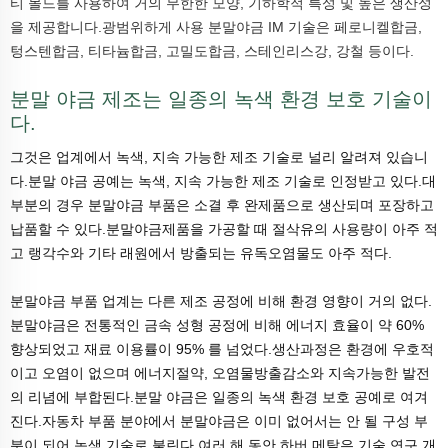
티 몰드를 사용하여 거의 무한한 모양, 기하학적 특성 및 높은 생산성
을 제공합니다.광범위하게 사용
분말야금
IM 기술은 페로니켈합금,
텅스텐합금, 티타늄합금, 고밀도합금, 스테인리스강, 강철 등이다.
분말 야금 제조는 일종의 녹색 환경 보호 기술이
다.
그것은 업계에서 녹색, 지속 가능한 제조 기술로 널리 알려져 있습니
다.분말 야금 공예는 녹색, 지속 가능한 제조 기술로 인정받고 있다.대
부분의 경우 분말야금 부품은 소결 후 완제품으로 생산되며 포장하고
납품할 수 있다.분말야금제품을 가공할 때 절삭유의 사용량이 아주 적
고 랭각수와 기타 래원에서 방출되는 유독오염물도 아주 적다.
분말야금 부품 업계는 다른 제조 공정에 비해 환경 영향이 거의 없다.
분말야금은 전통적인 금속 성형 공정에 비해 에너지 효율이 약 60%
향상되었고 재료 이용률이 95% 를 넘었다.생산과정은 환경에 우호적
이고 오염이 없으며 에너지절약, 오염물방출감소와 지속가능한 발전
의 리념에 부합된다.분말 야금은 일종의 녹색 환경 보호 공예로 여겨
진다.자동차 부품 분야에서 분말야금은 이미 없어서는 안 될 구성 부
분이 되어 녹색 기술로 불린다.여러 해 동안 하버 메탈은 기술 연구 개