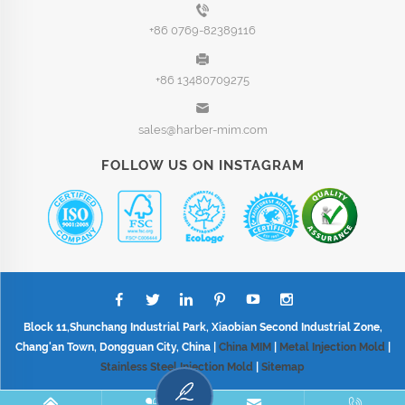
+86 0769-82389116
+86 13480709275
sales@harber-mim.com
FOLLOW US ON INSTAGRAM
Block 11,Shunchang Industrial Park, Xiaobian Second Industrial Zone,
Chang'an Town, Dongguan City, China |
China MIM
|
Metal Injection Mold
|
Stainless Steel Injection Mold
|
Sitemap