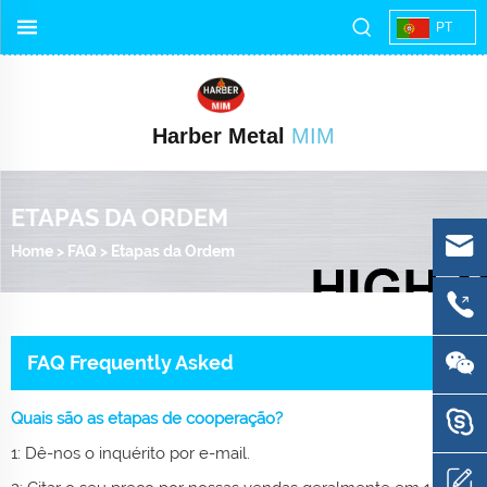
PT
Harber Metal
MIM
ETAPAS DA ORDEM
Home
>
FAQ
>
Etapas da Ordem
FAQ Frequently Asked
Quais são as etapas de cooperação?
1: Dê-nos o inquérito por e-mail.