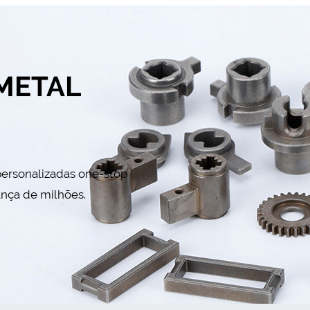
METAL
personalizadas one-stop
ança de milhões.