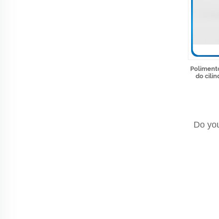
Polimento
do cili
Do you