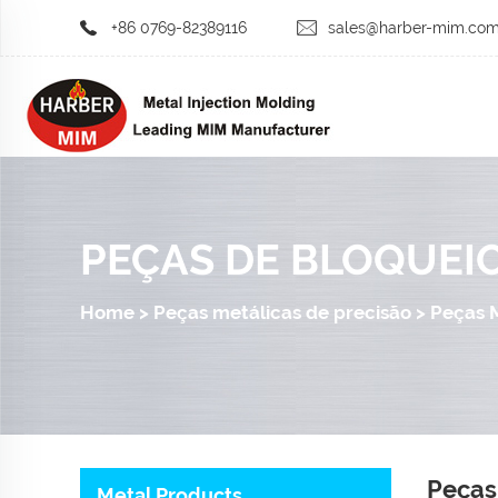
+86 0769-82389116
sales@harber-mim.co
PEÇAS DE BLOQUEIO
Home
>
Peças metálicas de precisão
>
Peças 
Peças
Metal Products