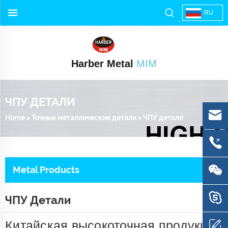
RU
Harber Metal
MIM
ЧПУ ДЕТАЛИ
Home
>
Точные металлические детали
>
ЧПУ детали
Metal Products
ЧПУ Детали
Китайская высокоточная продукция