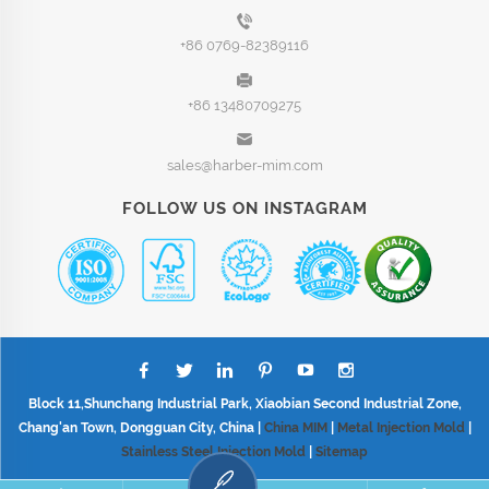
+86 0769-82389116
+86 13480709275
sales@harber-mim.com
FOLLOW US ON INSTAGRAM
Block 11,Shunchang Industrial Park, Xiaobian Second Industrial Zone,
Chang'an Town, Dongguan City, China |
China MIM
|
Metal Injection Mold
|
Stainless Steel Injection Mold
|
Sitemap