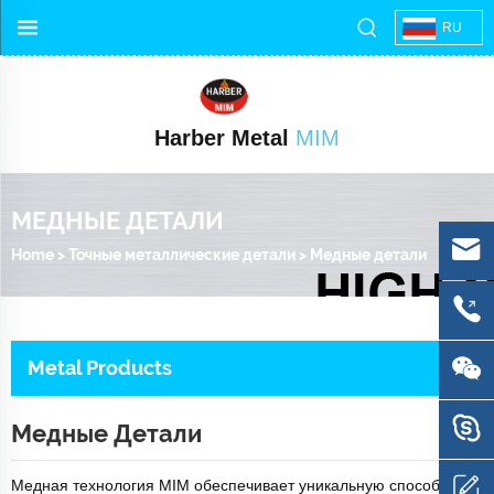
RU
Harber Metal
MIM
МЕДНЫЕ ДЕТАЛИ
Home
>
Точные металлические детали
>
Медные детали
Metal Products
Медные Детали
Медная технология MIM обеспечивает уникальную способность