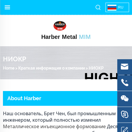
RU
Harber Metal
MIM
НИОКР
Home
>
Краткая информация о компании
>
НИОКР
About Harber
Наш основатель, Брет Чен, был промышленным
инженером, который полностью изменил
Металлическое инъекционное формование
Десять