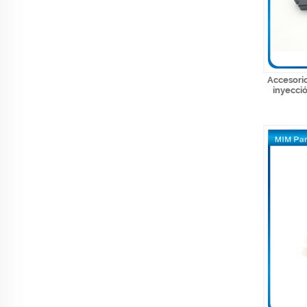
Accesori
inyecció