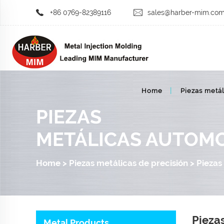
+86 0769-82389116
sales@harber-mim.co
Home
Piezas metál
PIEZAS
METÁLICAS AUTOMO
Home
>
Piezas metálicas de precisión
>
Piezas
Pieza
Metal Products