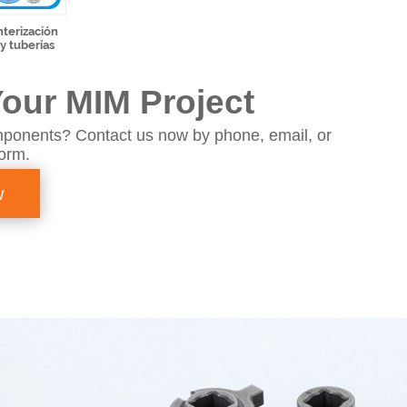
nterización
y tuberías
our MIM Project
ponents? Contact us now by phone, email, or
form.
w