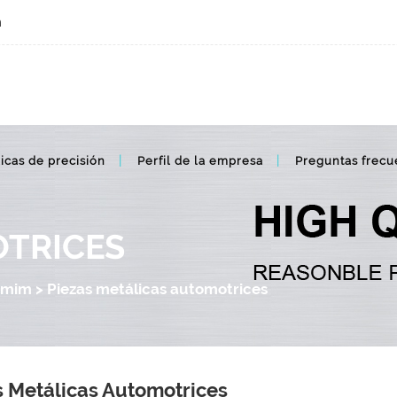
m
Piezas de mim de metal automotriz, mim automotriz
icas de precisión
Perfil de la empresa
Preguntas frecu
TRICES
 mim
>
Piezas metálicas automotrices
s Metálicas Automotrices