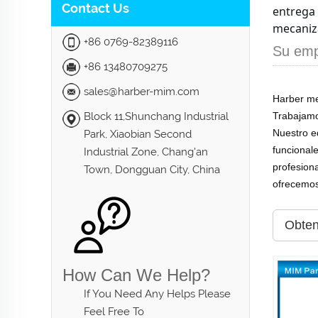
Contact Us
entrega 
mecaniz
+86 0769-82389116
Su emp
+86 13480709275
sales@harber-mim.com
Harber me
Block 11,Shunchang Industrial
Trabajamo
Nuestro eq
Park, Xiaobian Second
funcional
Industrial Zone, Chang'an
profesion
Town, Dongguan City, China
ofrecemos
Obten
How Can We Help?
If You Need Any Helps Please
Feel Free To