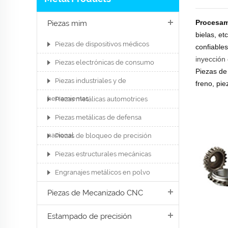
Procesam
Piezas mim
bielas, e
Piezas de dispositivos médicos
confiable
inyección
Piezas electrónicas de consumo
Piezas de
Piezas industriales y de
freno, pie
herramientas
Piezas metálicas automotrices
Piezas metálicas de defensa
nacional
Piezas de bloqueo de precisión
Piezas estructurales mecánicas
Engranajes metálicos en polvo
Piezas de Mecanizado CNC
Estampado de precisión