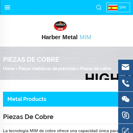
SPA
Harber Metal
MIM
PIEZAS DE COBRE
Home
>
Piezas metálicas de precisión
>
Piezas de cobre
Metal Products
Piezas De Cobre
La tecnología MIM de cobre ofrece una capacidad única para