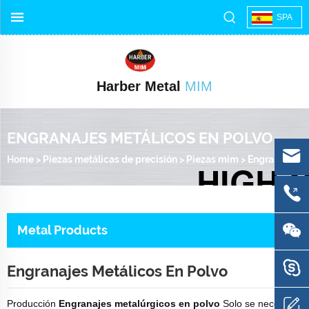
SPA
Harber Metal
MIM
ENGRANAJES METÁLICOS EN POLVO
Home
>
Piezas metálicas de precisión
>
Piezas mim
>
Engranajes metálicos en polvo
Metal Products
Engranajes Metálicos En Polvo
Producción
Engranajes metalúrgicos en polvo
Solo se necesitan