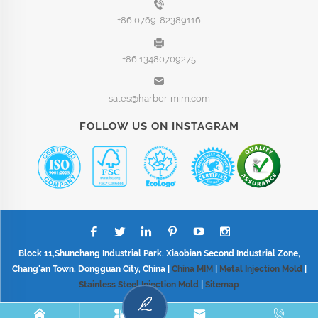
+86 0769-82389116
+86 13480709275
sales@harber-mim.com
FOLLOW US ON INSTAGRAM
Block 11,Shunchang Industrial Park, Xiaobian Second Industrial Zone,
Chang'an Town, Dongguan City, China |
China MIM
|
Metal Injection Mold
|
Stainless Steel Injection Mold
|
Sitemap