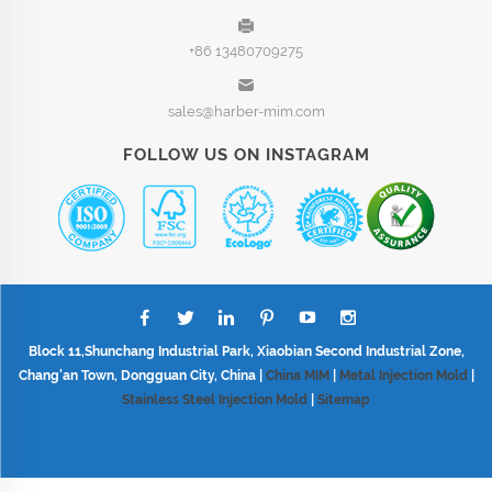
+86 13480709275
sales@harber-mim.com
FOLLOW US ON INSTAGRAM
Block 11,Shunchang Industrial Park, Xiaobian Second Industrial Zone,
Chang'an Town, Dongguan City, China |
China MIM
|
Metal Injection Mold
|
Stainless Steel Injection Mold
|
Sitemap