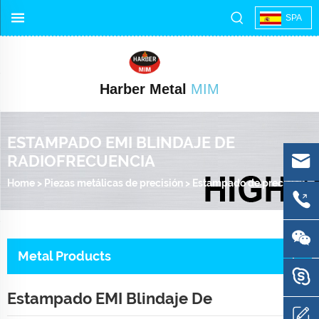
SPA
Harber Metal
MIM
ESTAMPADO EMI BLINDAJE DE
RADIOFRECUENCIA
Home
>
Piezas metálicas de precisión
>
Estampado de precisión
>
Metal Products
Estampado EMI Blindaje De