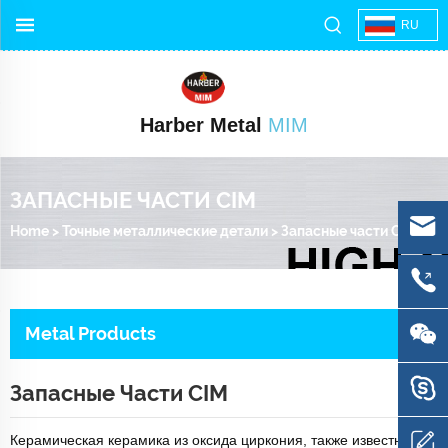
RU
Harber Metal
MIM
ЗАПАСНЫЕ ЧАСТИ CIM
Home
>
Точные металлические детали
>
Запасные части CIM
Metal Products
Запасные Части CIM
Керамическая керамика из оксида циркония, также известная