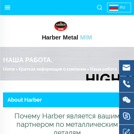
RU
Harber Metal
MIM
НАША РАБОТА.
Home
>
Краткая информация о компании
>
Наша работа.
About Harber
Почему Harber является вашим
партнером по металлическим
деталям