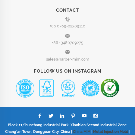
CONTACT
+86 0769-82389116
+86 13480709275
sales@harber-mim.com
FOLLOW US ON INSTAGRAM
Block 11,Shunchang Industrial Park, Xiaobian Second Industrial Zone,
Chang'an Town, Dongguan City, China |
China MIM
|
Metal Injection Mold
|