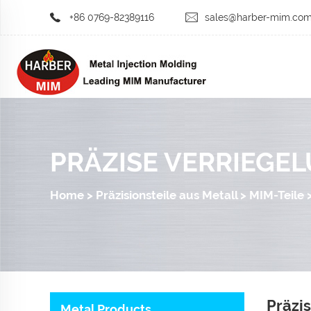
+86 0769-82389116
sales@harber-mim.co
PRÄZISE VERRIEGE
Home
>
Präzisionsteile aus Metall
>
MIM-Teile
Präzi
Metal Products