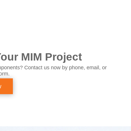
our MIM Project
ponents? Contact us now by phone, email, or
form.
w