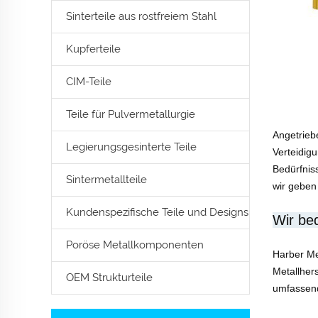
Sinterteile aus rostfreiem Stahl
Kupferteile
CIM-Teile
Teile für Pulvermetallurgie
Angetriebe
Legierungsgesinterte Teile
Verteidig
Bedürfnis
Sintermetallteile
wir geben
Kundenspezifische Teile und Designs
Wir be
Poröse Metallkomponenten
Harber Met
Metallher
OEM Strukturteile
umfassend