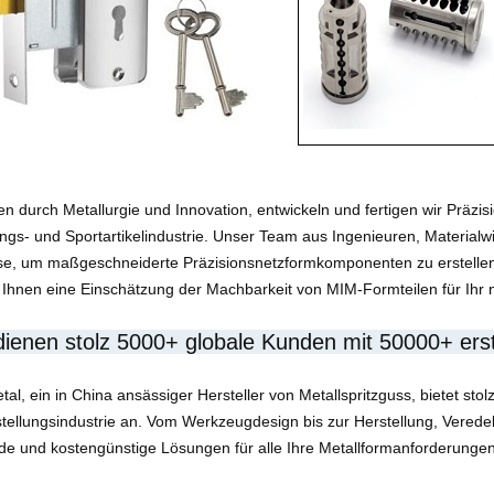
n durch Metallurgie und Innovation, entwickeln und fertigen wir Präzis
ungs- und Sportartikelindustrie. Unser Team aus Ingenieuren, Material
se, um maßgeschneiderte Präzisionsnetzformkomponenten zu erstelle
 Ihnen eine Einschätzung der Machbarkeit von MIM-Formteilen für Ihr 
dienen stolz 5000+ globale Kunden mit 50000+ erst
al, ein in China ansässiger Hersteller von Metallspritzguss, bietet sto
stellungsindustrie an. Vom Werkzeugdesign bis zur Herstellung, Verede
e und kostengünstige Lösungen für alle Ihre Metallformanforderungen