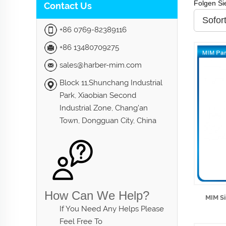
Folgen Si
Contact Us
Sofor
+86 0769-82389116
+86 13480709275
sales@harber-mim.com
Block 11,Shunchang Industrial
Park, Xiaobian Second
Industrial Zone, Chang'an
Town, Dongguan City, China
How Can We Help?
MIM Si
If You Need Any Helps Please
Feel Free To