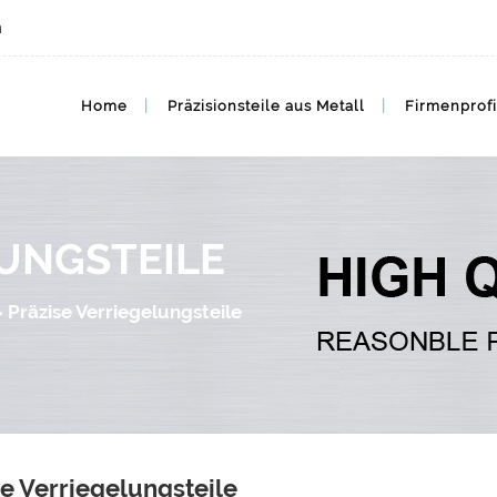
m
Home
Präzisionsteile aus Metall
Firmenprofi
LUNGSTEILE
>
Präzise Verriegelungsteile
se Verriegelungsteile