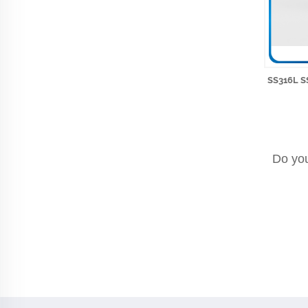
SS316L SS
Do you