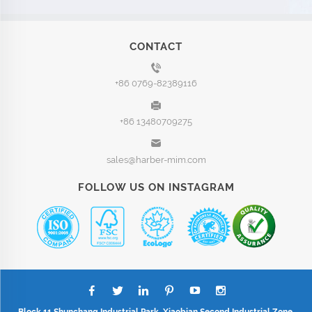
CONTACT
+86 0769-82389116
+86 13480709275
sales@harber-mim.com
FOLLOW US ON INSTAGRAM
Block 11,Shunchang Industrial Park, Xiaobian Second Industrial Zone,