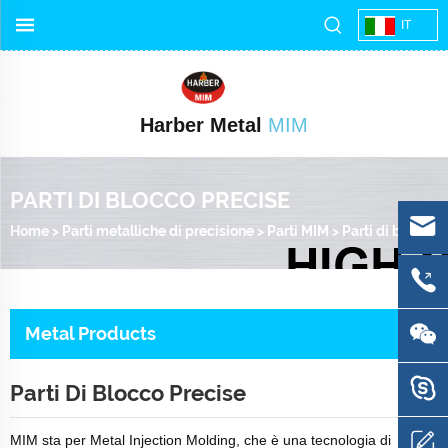
IT
Harber Metal
MIM
PARTI DI BLOCCO PRECISE
Home
>
Parti metalliche di precisione
>
Parti MIM
>
Parti di blocco precise
Metal Products
Parti Di Blocco Precise
MIM sta per Metal Injection Molding, che è una tecnologia di