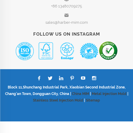
+86 13480709275
sales@harber-mim.com
FOLLOW US ON INSTAGRAM
Block 11,Shunchang Industrial Park, Xiaobian Second Industrial Zone,
Chang'an Town, Dongguan City, China |
China MIM
|
Metal Injection Mold
|
Stainless Steel Injection Mold
|
Sitemap