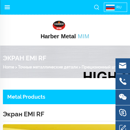
RU
Harber Metal
MIM
ЭКРАН EMI RF
Home
>
Точные металлические детали
>
Прецизионный штамп
>
Metal Products
Экран EMI RF