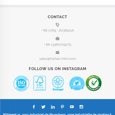
CONTACT
+ 86 0769 - 82389116
+ 86 13480709275
sales@harber-mim.com
FOLLOW US ON INSTAGRAM
Bâtiment 11, parc industriel de Shunchang, zone industrielle de xiaotian II,