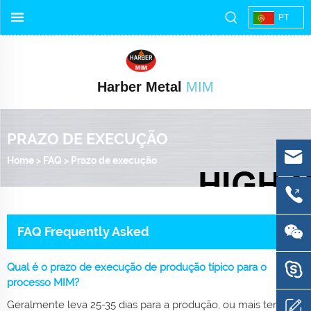
PT
Harber Metal
MIM
PRAZO DE EXECUÇÃO
Home
>
FAQ
>
Prazo de execução
FAQ Frequently Asked
Qual é o prazo de execução de produção típico para o
processo MIM?
Geralmente leva 25-35 dias para a produção, ou mais tempo