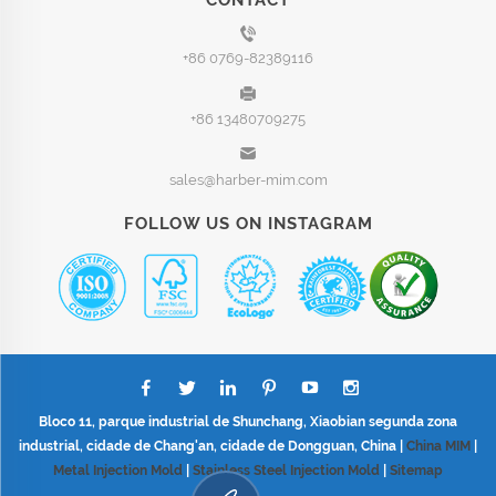
+86 0769-82389116
+86 13480709275
sales@harber-mim.com
FOLLOW US ON INSTAGRAM
Bloco 11, parque industrial de Shunchang, Xiaobian segunda zona
industrial, cidade de Chang'an, cidade de Dongguan, China |
China MIM
|
Metal Injection Mold
|
Stainless Steel Injection Mold
|
Sitemap