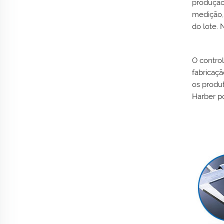
produção 
medição,
do lote.
O contro
fabricaçã
os produ
Harber p