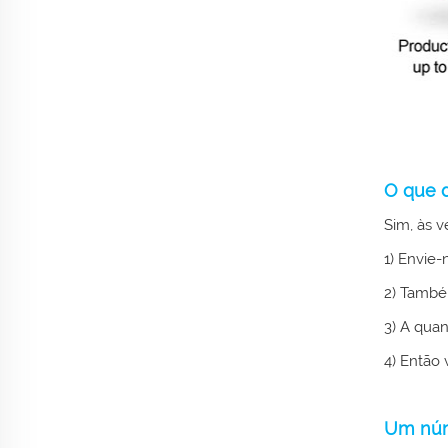
O que d
Sim, às 
1) Envie-
2) També
3) A quan
4) Então 
Um núme