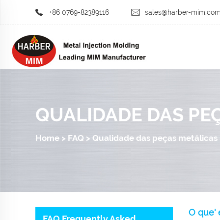
+86 0769-82389116
sales@harber-mim.co
QUALIDADE DAS PE
Home
>
FAQ
>
Qualidade das peças metálicas
O que' 
FAQ Frequently Asked