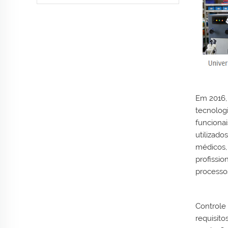
Em 2016, 
tecnolog
funciona
utilizado
médicos,
profissio
processos
Controle 
requisito