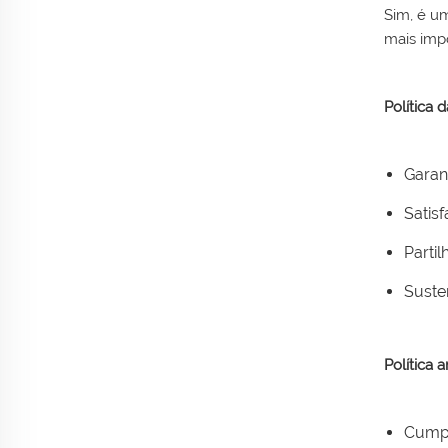
Sim, é um
mais imp
Política 
Garan
Satis
Partil
Suste
Política 
Cumpr