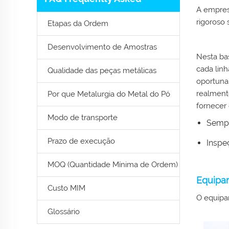
A empres
rigoroso 
Etapas da Ordem
Desenvolvimento de Amostras
Nesta ba
cada lin
Qualidade das peças metálicas
oportuna
realmente
Por que Metalurgia do Metal do Pó
fornecer 
Modo de transporte
Sempr
Prazo de execução
Inspe
MOQ (Quantidade Mínima de Ordem)
Equipam
Custo MIM
O equipam
Glossário