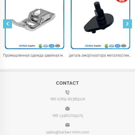
Промышленная одежда швейная машинка
деталь амортизатора металлоспекания
CONTACT
+86 0769-82389116
+86 13480709275
sales@harber-mim.com