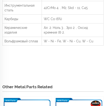
Инструментальная
42CrMo
4.
, M2, Skd - 11, C45
сталь
Карбиды
WC Co (6%)
Керамические
Ал.
2.
Ноль
3.
, Зро
2.
, Оксид
изделия
кремния (II)
2.
Вольфрамовый сплав
W - Ni - Fe, W - Ni - Cu, W - Cu
Other Metal Parts Related