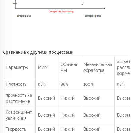
Сравнение с другими процессами
литье в
Обычный
Механическая
Параметры
МИМ
распла
PM
обработка
форме
Плотность
98%
88%
100%
98%
прочность на
Высокий
Низкий
Высокий
Высоки
растяжение
Коэффициент
Высокий
Низкий
Высокий
Высоки
удлинения
Твердость
Высокий
Низкий
Высокий
Высоки