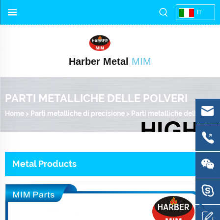
IT
Harber Metal
MIM
PARTI METALLICHE DELLE POLVERI
Home
>
Parti metalliche di precisione
>
Parti metalliche delle polveri
Metal Products