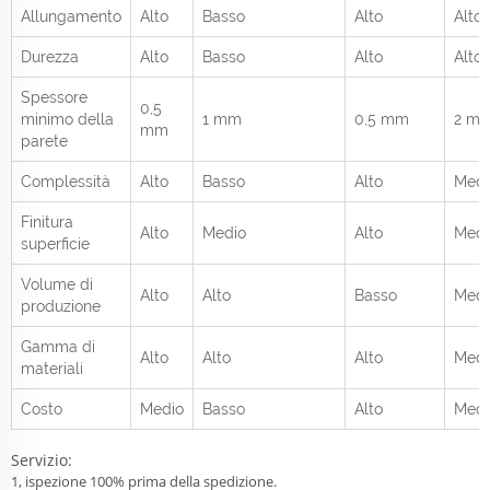
Allungamento
Alto
Basso
Alto
Alto
Durezza
Alto
Basso
Alto
Alto
Spessore
0,5
minimo della
1 mm
0,5 mm
2 m
mm
parete
Complessità
Alto
Basso
Alto
Medi
Finitura
Alto
Medio
Alto
Medi
superficie
Volume di
Alto
Alto
Basso
Medi
produzione
Gamma di
Alto
Alto
Alto
Medi
materiali
Costo
Medio
Basso
Alto
Medi
Servizio:
1, ispezione 100% prima della spedizione.