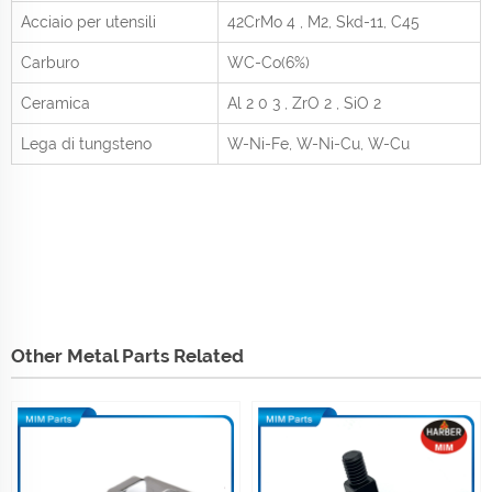
Acciaio per utensili
42CrMo
4
, M2, Skd-11, C45
Carburo
WC-Co(6%)
Ceramica
Al
2
0
3
, ZrO
2
, SiO
2
Lega di tungsteno
W-Ni-Fe, W-Ni-Cu, W-Cu
Other Metal Parts Related