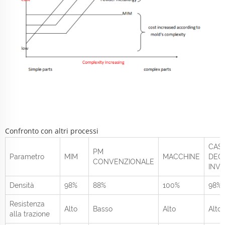
Confronto con altri processi
CAS
PM
Parametro
MIM
MACCHINE
DEGL
CONVENZIONALE
INVE
Densità
98%
88%
100%
98%
Resistenza
Alto
Basso
Alto
Alto
alla trazione