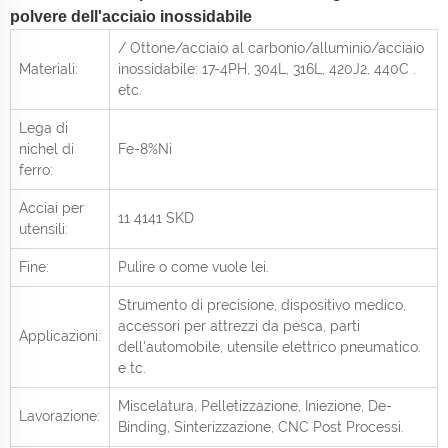
polvere dell'acciaio inossidabile
/ Ottone/acciaio al carbonio/alluminio/acciaio
Materiali:
inossidabile: 17-4PH, 304L, 316L, 420J2, 440C
.
etc.
Lega di
nichel di
Fe-8%Ni
ferro:
Acciai per
11 4141 SKD
utensili:
Fine:
Pulire o come vuole lei.
Strumento di precisione, dispositivo medico,
accessori per attrezzi da pesca, parti
Applicazioni:
dell'automobile, utensile elettrico pneumatico.
e
tc.
Miscelatura, Pelletizzazione, Iniezione, De-
Lavorazione:
Binding, Sinterizzazione, CNC Post
Processi.