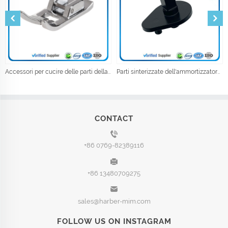
Accessori per cucire delle parti della macchina da cucire del piede del pressatore dell'abbigliamento industriale
Parti sinterizzate dell'ammortizzatore del metallo della metallurgia della polvere
CONTACT
+86 0769-82389116
+86 13480709275
sales@harber-mim.com
FOLLOW US ON INSTAGRAM