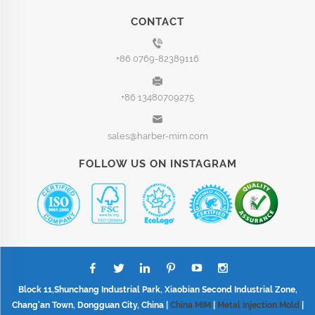
CONTACT
+86 0769-82389116
+86 13480709275
sales@harber-mim.com
FOLLOW US ON INSTAGRAM
Block 11,Shunchang Industrial Park, Xiaobian Second Industrial Zone,
Chang'an Town, Dongguan City, China |
China MIM
|
Metal Injection Mold
|