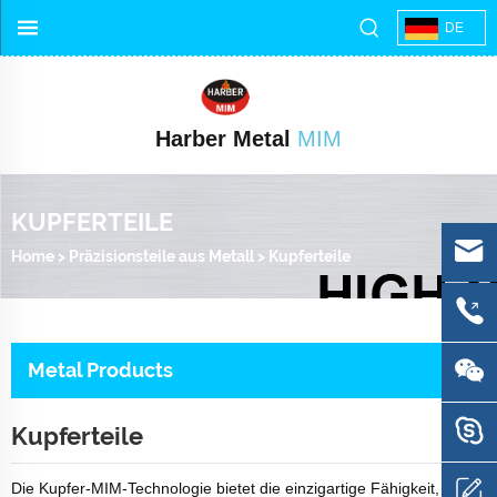
DE
Harber Metal
MIM
KUPFERTEILE
Home
>
Präzisionsteile aus Metall
>
Kupferteile
Metal Products
Kupferteile
Die Kupfer-MIM-Technologie bietet die einzigartige Fähigkeit,