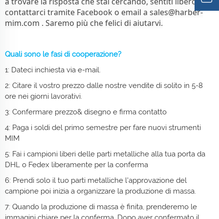
a trovare la risposta che stai cercando, sentiti libero di
contattarci tramite Facebook o email a
sales@harber-
mim.com
. Saremo più che felici di aiutarvi.
Quali sono le fasi di cooperazione?
1: Dateci inchiesta via e-mail.
2: Citare il vostro prezzo dalle nostre vendite di solito in 5-8
ore nei giorni lavorativi.
3: Confermare prezzo& disegno e firma contatto
4: Paga i soldi del primo semestre per fare nuovi strumenti
MIM
5: Fai i campioni liberi delle parti metalliche alla tua porta da
DHL o Fedex liberamente per la conferma
6: Prendi solo il tuo
parti metalliche
l'approvazione del
campione poi inizia a organizzare la produzione di massa.
7: Quando la produzione di massa è finita, prenderemo le
immagini chiare per la conferma. Dopo aver confermato il