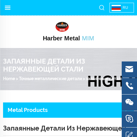
RU
Harber Metal
MIM
ЗАПАЯННЫЕ ДЕТАЛИ ИЗ
НЕРЖАВЕЮЩЕЙ СТАЛИ
Home
>
Точные металлические детали
>
запаянные детали из нержавеющей стали
Metal Products
Запаянные Детали Из Нержавеющей