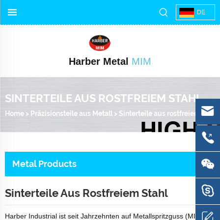
DE
Harber Metal
MIM
SINTERTEILE AUS ROSTFREIEM STAHL
Home
>
Präzisionsteile aus Metall
>
Sinterteile aus rostfreiem Stahl
Metal Products
Sinterteile Aus Rostfreiem Stahl
Harber Industrial ist seit Jahrzehnten auf Metallspritzguss (MIM),