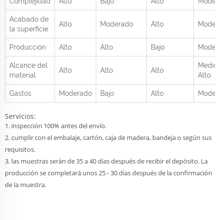
Complejidad
Alto
Bajo
Alto
Moder
Acabado de
Alto
Moderado
Alto
Moder
la superficie
Producción
Alto
Alto
Bajo
Moder
Alcance del
Medio 
Alto
Alto
Alto
material
Alto
Gastos
Moderado
Bajo
Alto
Moder
Servicios:
1. inspección 100% antes del envío.
2. cumplir con el embalaje, cartón, caja de madera, bandeja o según sus
requisitos.
3. las muestras serán de 35 a 40 días después de recibir el depósito. La
producción se completará unos 25 - 30 días después de la confirmación
de la muestra.