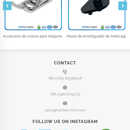
Accesorios de costura para máquinas de coser de pies de presión de ropa Industrial
Piezas de amortiguador de metal aglomerado por metalurgia en polvo
CONTACT
+86 0769-82389116
+86 13480709275
sales@harber-mim.com
FOLLOW US ON INSTAGRAM