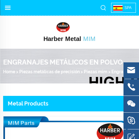
SPA
Harber Metal
MIM
ENGRANAJES METÁLICOS EN POLVO
Home
>
Piezas metálicas de precisión
>
Piezas mim
>
Engranajes metálicos en polvo
Metal Products