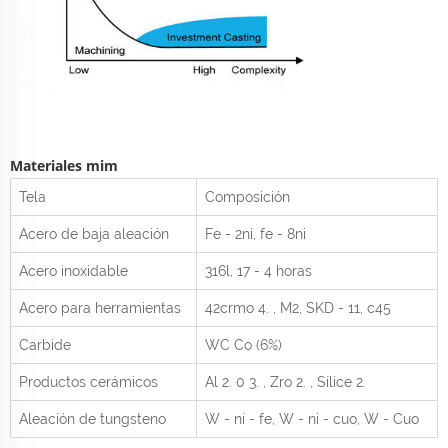
Materiales mim
Tela
Composición
Acero de baja aleación
Fe - 2ni, fe - 8ni
Acero inoxidable
316l, 17 - 4 horas
Acero para herramientas
42crmo
4.
, M2, SKD - 11, c45
Carbide
WC Co (6%)
Productos cerámicos
Al
2.
0
3.
, Zro
2.
, Sílice
2.
Aleación de tungsteno
W - ni - fe, W - ni - cuo, W - Cuo