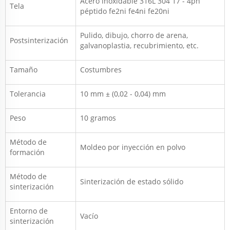
Acero inoxidable 316L 304 17 - 4ph
Tela
péptido fe2ni fe4ni fe20ni
Pulido, dibujo, chorro de arena,
Postsinterización
galvanoplastia, recubrimiento, etc.
Tamaño
Costumbres
Tolerancia
10 mm ± (0,02 - 0,04) mm
Peso
10 gramos
Método de
Moldeo por inyección en polvo
formación
Método de
Sinterización de estado sólido
sinterización
Entorno de
Vacío
sinterización