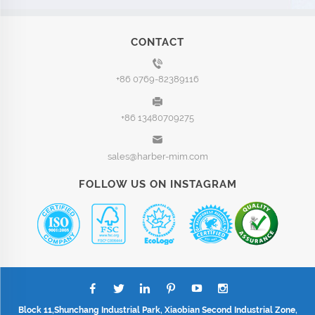
CONTACT
+86 0769-82389116
+86 13480709275
sales@harber-mim.com
FOLLOW US ON INSTAGRAM
Block 11,Shunchang Industrial Park, Xiaobian Second Industrial Zone,