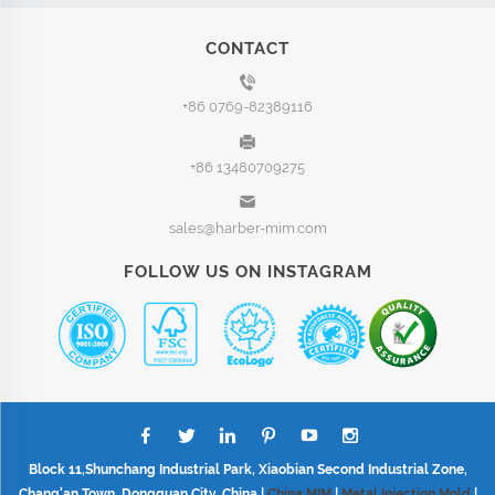
CONTACT
+86 0769-82389116
+86 13480709275
sales@harber-mim.com
FOLLOW US ON INSTAGRAM
Block 11,Shunchang Industrial Park, Xiaobian Second Industrial Zone,
Chang'an Town, Dongguan City, China |
China MIM
|
Metal Injection Mold
|