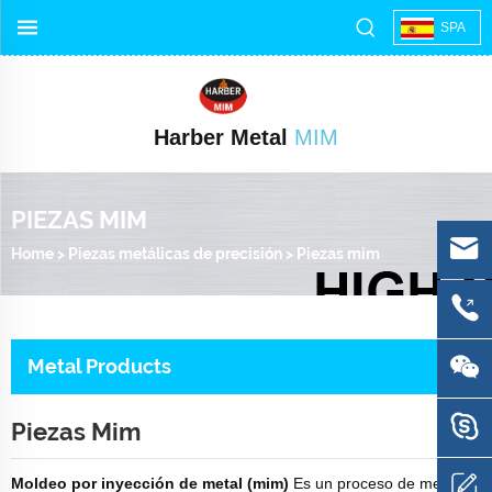
SPA
Harber Metal
MIM
PIEZAS MIM
Home
>
Piezas metálicas de precisión
>
Piezas mim
Metal Products
Piezas Mim
Moldeo por inyección de metal (mim)
Es un proceso de metal en