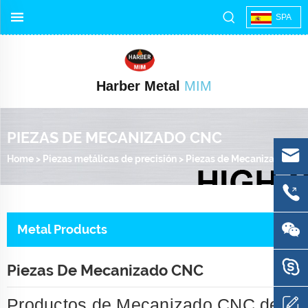
SPA
Harber Metal
MIM
PIEZAS DE MECANIZADO CNC
Home
>
Piezas metálicas de precisión
>
Piezas de Mecanizado CNC
Metal Products
Piezas De Mecanizado CNC
Productos de Mecanizado CNC de