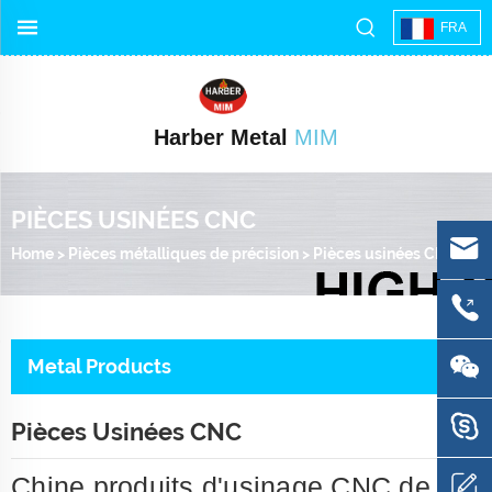
FRA
Harber Metal
MIM
PIÈCES USINÉES CNC
Home
>
Pièces métalliques de précision
>
Pièces usinées CNC
Metal Products
Pièces Usinées CNC
Chine produits d'usinage CNC de